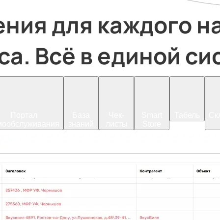
а. Всё в единой си
Портал
База
Чек-
Smart
Табель
Ск
мообслуживания
знаний
листы
Store