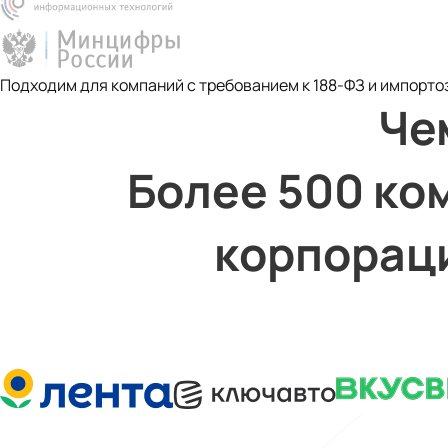
Подходим для компаний с требованием к 188-ФЗ и импор
 Более 500 компаний — от стартапов до крупных 
корпорац