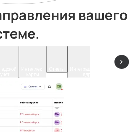
стеме. 
ладской
Интеллект
Отчеты
Интеграционное
Мобильн
учет
карты
ядро
приложе