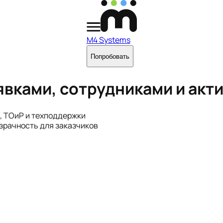
M4 Systems
Попробовать
явками, сотрудниками и акт
, ТОиР и техподдержки
озрачность для заказчиков