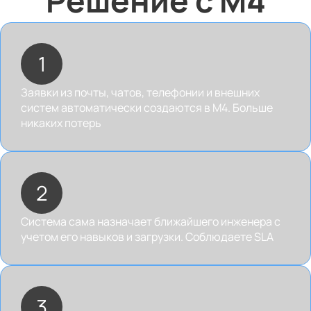
Решение с 
M4
1
Заявки из почты, чатов, телефонии и внешних
систем автоматически создаются в M4. Больше
никаких потерь
2
Система сама назначает ближайшего инженера с
учетом его навыков и загрузки. Соблюдаете SLA
3