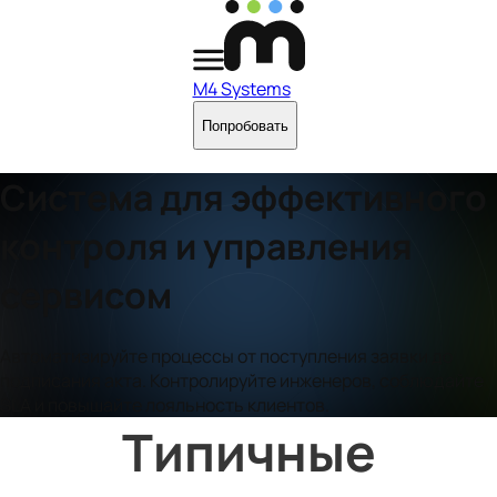
M4 Systems
Попробовать
Система для
эффективного
контроля и управления
сервисом
Автоматизируйте процессы от поступления заявки до
подписания акта. Контролируйте инженеров, соблюдайте
SLA и повышайте лояльность клиентов.
 Типичные 